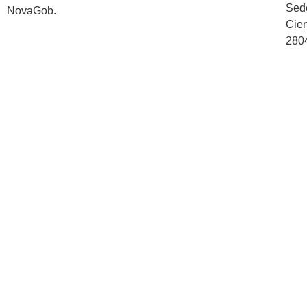
Sed
NovaGob.
Cien
2804