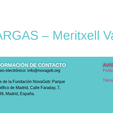
GAS – Meritxell V
FORMACIÓN DE CONTACTO
AVI
eo electrónico: info@novagob.org
Polít
Térmi
e de la Fundación NovaGob: Parque
tífico de Madrid, Calle Faraday, 7,
9, Madrid, España.