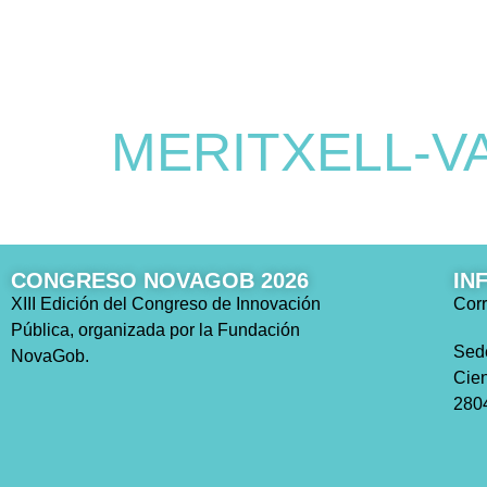
MERITXELL-VAR
CONGRESO NOVAGOB 2026
IN
XIII Edición del Congreso de Innovación
Corr
Pública, organizada por la Fundación
Sed
NovaGob.
Cien
2804