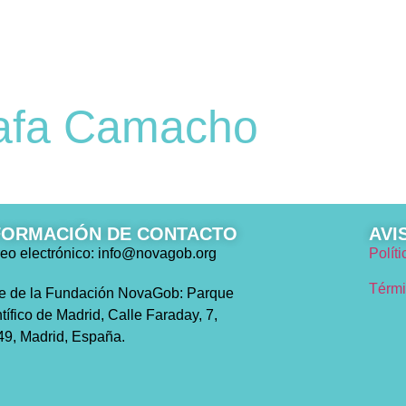
EDICIONES
NOTICIAS
¿QUÉ TIPO 
afa Camacho
FORMACIÓN DE CONTACTO
AVI
eo electrónico: info@novagob.org
Polít
Térmi
e de la Fundación NovaGob: Parque
tífico de Madrid, Calle Faraday, 7,
9, Madrid, España.