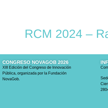
RCM 2024 – R
CONGRESO NOVAGOB 2026
IN
XIII Edición del Congreso de Innovación
Corr
Pública, organizada por la Fundación
Sed
NovaGob.
Cien
2804