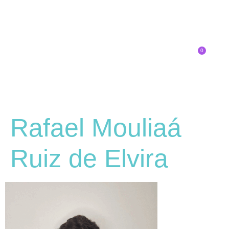
0
Inscríbete
SOBRE EL CONGRESO
¿QUÉ TIPO DE INNOVADOR/A ERES?
Rafael Mouliaá
Ruiz de Elvira