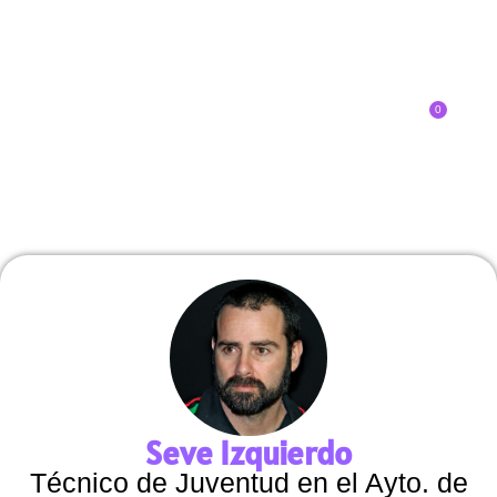
0
Inscríbete
SOBRE EL CONGRESO
¿QUÉ TIPO DE INNOVADOR/A ERES?
Seve Izquierdo
Técnico de Juventud en el Ayto. de