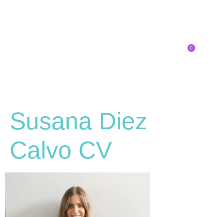
0
Inscríbete
SOBRE EL CONGRESO
¿QUÉ TIPO DE INNOVADOR/A ERES?
Susana Diez
Calvo CV