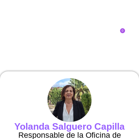
0
Inscríbete
SOBRE EL CONGRESO
¿QUÉ TIPO DE INNOVADOR/A ERES?
Yolanda Salguero Capilla
Responsable de la Oficina de