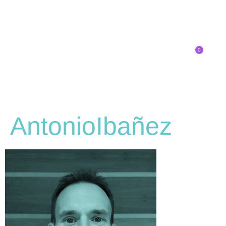
0
Inscríbete
AntonioIbañez