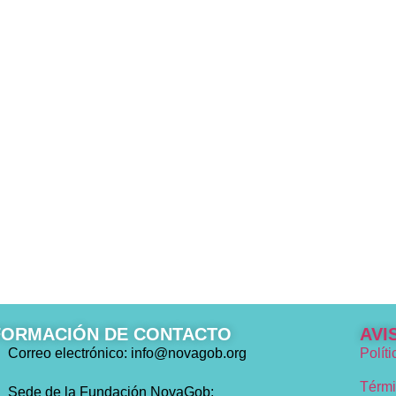
FORMACIÓN DE CONTACTO
AVI
Correo electrónico: info@novagob.org
Polít
Térmi
Sede de la Fundación NovaGob: