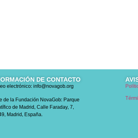
o
FORMACIÓN DE CONTACTO
AVI
eo electrónico: info@novagob.org
Polít
Térmi
e de la Fundación NovaGob: Parque
tífico de Madrid, Calle Faraday, 7,
9, Madrid, España.