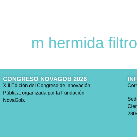
m hermida filtr
CONGRESO NOVAGOB 2026
IN
XIII Edición del Congreso de Innovación
Corr
Pública, organizada por la Fundación
Sed
NovaGob.
Cien
2804