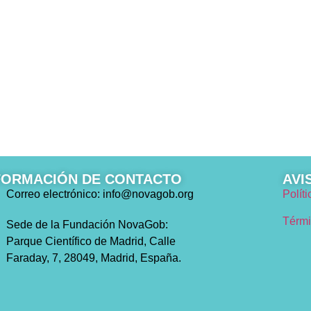
FORMACIÓN DE CONTACTO
AVI
Correo electrónico: info@novagob.org
Polít
Térmi
Sede de la Fundación NovaGob:
Parque Científico de Madrid, Calle
Faraday, 7, 28049, Madrid, España.