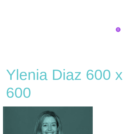
0
Inscríbete
SOBRE EL CONGRESO
¿QUÉ TIPO DE INNOVADOR/A ERES?
Ylenia Diaz 600 x
600