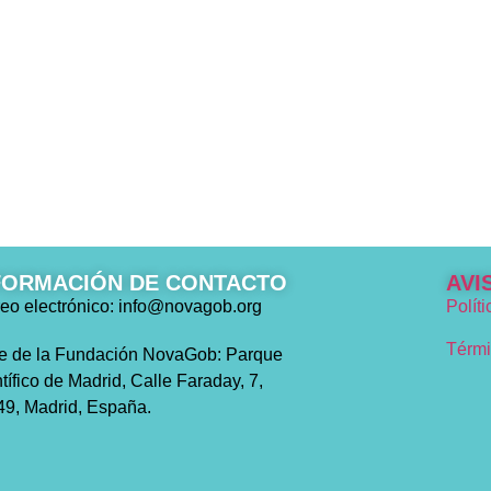
FORMACIÓN DE CONTACTO
AVI
eo electrónico: info@novagob.org
Polít
Térmi
e de la Fundación NovaGob: Parque
tífico de Madrid, Calle Faraday, 7,
9, Madrid, España.