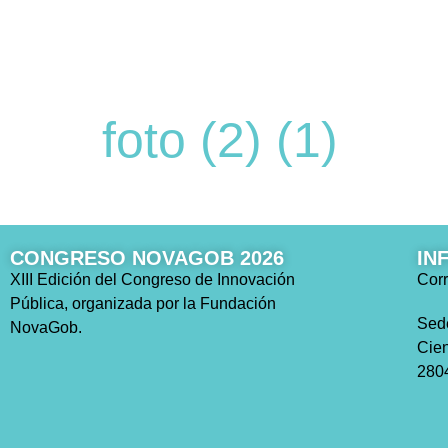
foto (2) (1)
CONGRESO NOVAGOB 2026
IN
XIII Edición del Congreso de Innovación
Corr
Pública, organizada por la Fundación
Sed
NovaGob.
Cien
2804