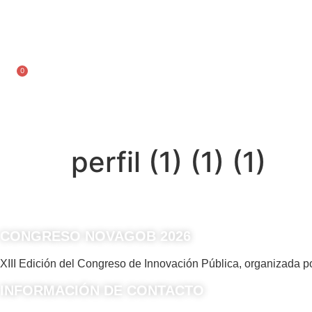
Ir
al
contenido
Inscríbete
0
Carrito
perfil (1) (1) (1)
CONGRESO NOVAGOB 2026
XIII Edición del Congreso de Innovación Pública, organizada
INFORMACIÓN DE CONTACTO