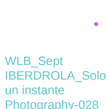
0
Inscríbete
SOBRE EL CONGRESO
¿QUÉ TIPO DE INNOVADOR/A ERES?
WLB_Sept
IBERDROLA_Solo
un instante
Photography-028