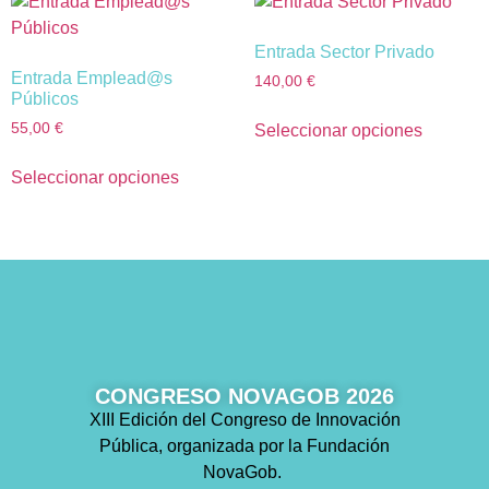
Entrada Sector Privado
Entrada Emplead@s
140,00
€
Públicos
55,00
€
Seleccionar opciones
Seleccionar opciones
CONGRESO NOVAGOB 2026
XIII Edición del Congreso de Innovación
Pública, organizada por la Fundación
NovaGob.