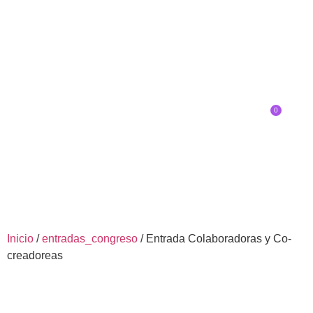
0
Inscríbete
SOBRE EL CONGRESO
¿QUÉ TIPO DE INNOVADOR/A ERES?
Inicio
/
entradas_congreso
/ Entrada Colaboradoras y Co-
creadoreas