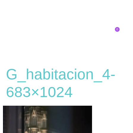
0
Inscríbete
G_habitacion_4-
683×1024