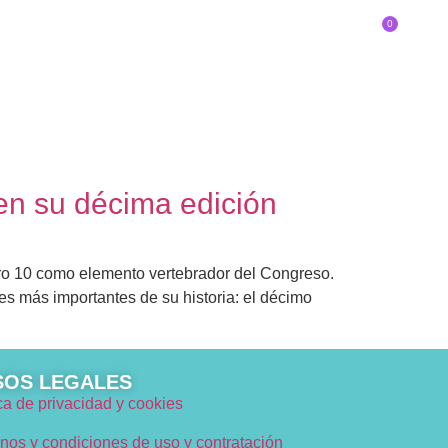
0
SOBRE EL CONGRESO
Inscríbete
DE INNOVADOR/A ERES?
en su décima edición
ero 10 como elemento vertebrador del Congreso.
s más importantes de su historia: el décimo
SOS LEGALES
ica de privacidad y cookies
nos y condiciones de uso y contratación