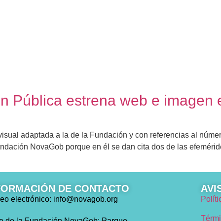
EDICIONES
NOTICIAS
¿QUÉ TIPO 
n Pública estrena web e imagen 
isual adaptada a la de la Fundación y con referencias al núm
ndación NovaGob porque en él se dan cita dos de las efeméride
FORMACIÓN DE CONTACTO
AVI
eo electrónico: info@novagob.org
Polít
Térmi
e de la Fundación NovaGob: Parque