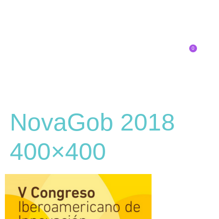
0
Inscríbete
NovaGob 2018
400×400