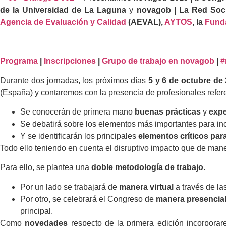
de la Universidad de La Laguna
y
novagob | La Red Socia
Agencia de Evaluación y Calidad
(AEVAL),
AYTOS
, la
Fund
Programa
|
Inscripciones
|
Grupo de trabajo en novagob
|
#
Durante dos jornadas, los próximos días
5 y 6 de octubre de
(España) y contaremos con la presencia de profesionales refer
Se conocerán de primera mano
buenas prácticas
y
expe
Se debatirá sobre los elementos más importantes para in
Y se identificarán los principales
elementos críticos par
Todo ello teniendo en cuenta el disruptivo impacto que de man
Para ello, se plantea una
doble metodología de trabajo
.
Por un lado se trabajará de
manera virtual
a través de la
Por otro, se celebrará el Congreso de
manera presencia
principal.
Como
novedades
respecto de la primera edición incorpor