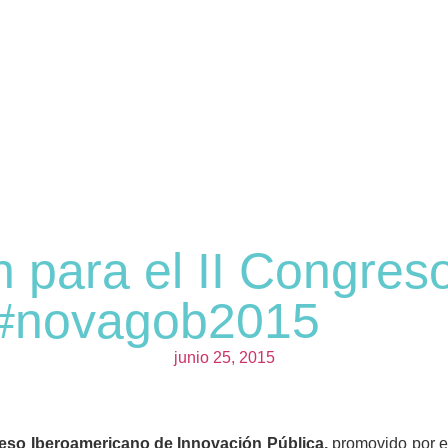
ón para el II Congre
 #novagob2015
junio 25, 2015
reso Iberoamericano de Innovación Pública,
promovido por 