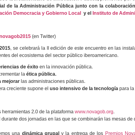
l de la Administración Pública junto con la colaboración
ación Democracia y Gobierno Local
y el
Instituto de Admin
novagob2015
(en Twitter)
 2015
, se celebrará la II edición de este encuentro en las insta
entes del ecosistema del sector público iberoamericano.
riencias de éxito
en la innovación pública.
crementar la
ética pública.
a mejorar
las administraciones públicas.
era creciente supone el
uso intensivo de la tecnología
para la
s herramientas 2.0 de la plataforma
www.novagob.org
.
l
durante dos jornadas en las que se combinarán las mesas de di
aremos una
dinámica grupal
y la entrega de los
Premios Nov