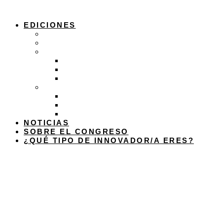
Ir
al
EDICIONES
contenido
Edición 2026
Edición 2025
Edición 2024
Programa 2024
Ejes 2024
Ponentes 2024
Edición 2023
Programa 2023
Ejes 2023
Ponentes 2023
NOTICIAS
SOBRE EL CONGRESO
¿QUÉ TIPO DE INNOVADOR/A ERES?