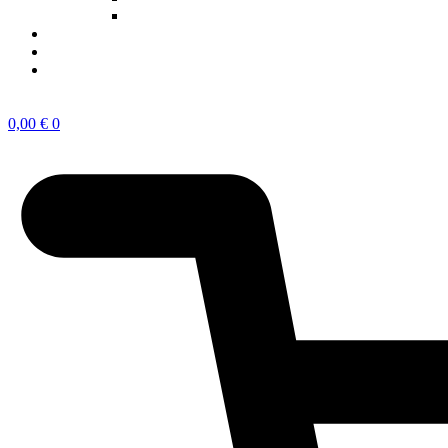
Ponentes 2023
NOTICIAS
SOBRE EL CONGRESO
¿QUÉ TIPO DE INNOVADOR/A ERES?
Inscríbete
0,00
€
0