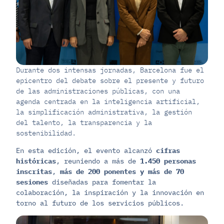
Durante dos intensas jornadas, Barcelona fue el
epicentro del debate sobre el presente y futuro
de las administraciones públicas, con una
agenda centrada en la inteligencia artificial,
la simplificación administrativa, la gestión
del talento, la transparencia y la
sostenibilidad.
En esta edición, el evento alcanzó
cifras
históricas
, reuniendo a más de
1.450 personas
inscritas
,
más de 200 ponentes y más de 70
sesiones
diseñadas para fomentar la
colaboración, la inspiración y la innovación en
torno al futuro de los servicios públicos.