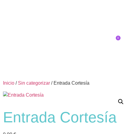
0
Inscríbete
SOBRE EL CONGRESO
¿QUÉ TIPO DE INNOVADOR/A ERES?
Inicio
/
Sin categorizar
/ Entrada Cortesía
Entrada Cortesía