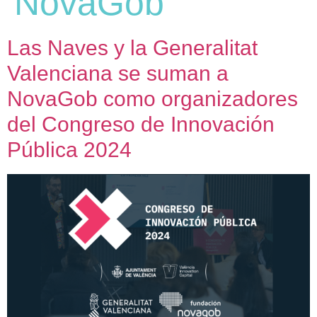
NovaGob
Las Naves y la Generalitat
Valenciana se suman a
NovaGob como organizadores
del Congreso de Innovación
Pública 2024