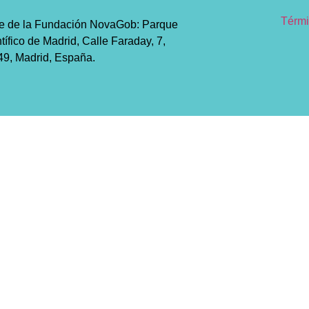
Térmi
e de la Fundación NovaGob: Parque
tífico de Madrid, Calle Faraday, 7,
9, Madrid, España.