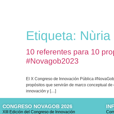
Etiqueta:
Nùria
10 referentes para 10 pro
#Novagob2023
El X Congreso de Innovación Pública #NovaGob20
propósitos que servirán de marco conceptual de e
innovación y […]
CONGRESO NOVAGOB 2026
IN
XIII Edición del Congreso de Innovación
Corr