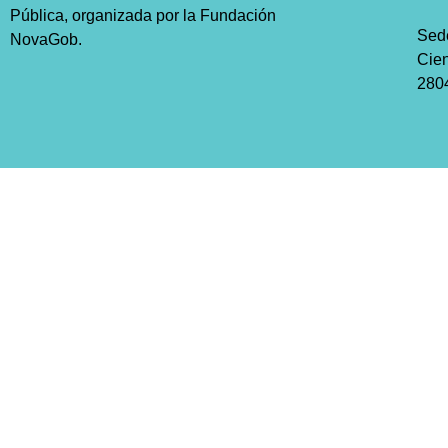
Pública, organizada por la Fundación
Sed
NovaGob.
Cien
2804